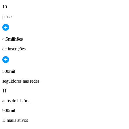
10
países
4,5
milhões
de inscrições
500
mil
seguidores nas redes
11
anos de história
900
mil
E-mails ativos