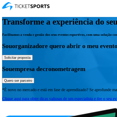
Transforme a experiência do se
Facilitamos a venda e gestão dos seus eventos esportivos, com uma solução co
Sou
organizador
e quero abrir o meu event
Solicitar proposta
Sou
empresa de
cronometragem
Quero ser parceiro
*É novo no mercado e está em fase de aprendizado? Se aprofunde mai
Clique aqui para obter dicas valiosas de um especialista e tire o seu e