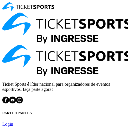
Ticket Sports é líder nacional para organizadores de eventos
esportivos, faça parte agora!
PARTICIPANTES
Login