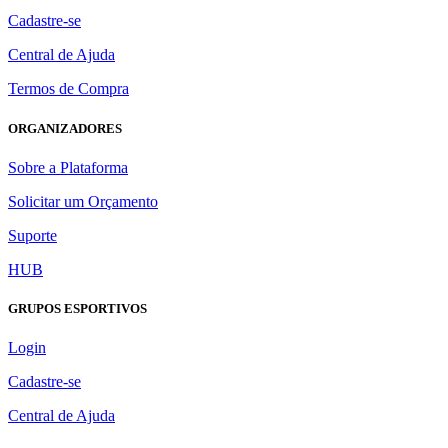
Cadastre-se
Central de Ajuda
Termos de Compra
ORGANIZADORES
Sobre a Plataforma
Solicitar um Orçamento
Suporte
HUB
GRUPOS ESPORTIVOS
Login
Cadastre-se
Central de Ajuda