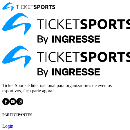
Ticket Sports é líder nacional para organizadores de eventos
esportivos, faça parte agora!
PARTICIPANTES
Login