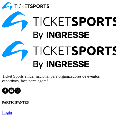
Ticket Sports é líder nacional para organizadores de eventos
esportivos, faça parte agora!
PARTICIPANTES
Login