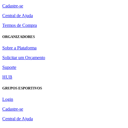
Cadastre-se
Central de Ajuda
Termos de Compra
ORGANIZADORES
Sobre a Plataforma
Solicitar um Orçamento
Suporte
HUB
GRUPOS ESPORTIVOS
Login
Cadastre-se
Central de Ajuda