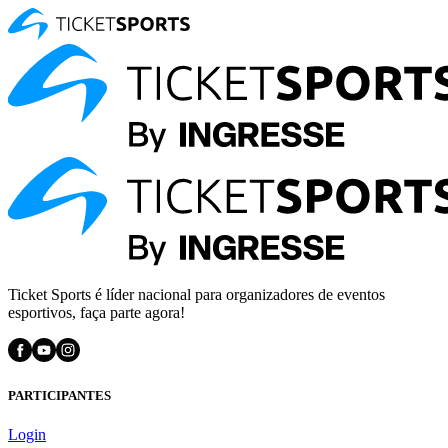
Ticket Sports é líder nacional para organizadores de eventos
esportivos, faça parte agora!
PARTICIPANTES
Login