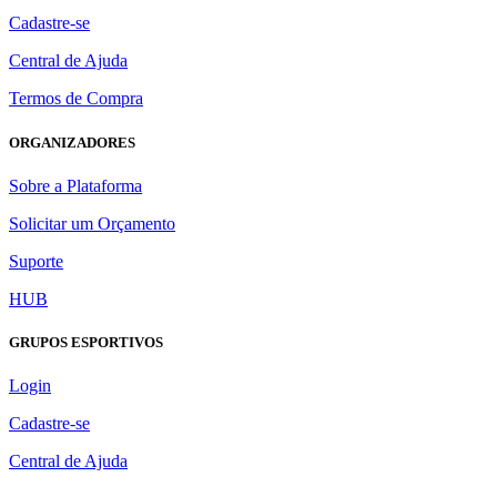
Cadastre-se
Central de Ajuda
Termos de Compra
ORGANIZADORES
Sobre a Plataforma
Solicitar um Orçamento
Suporte
HUB
GRUPOS ESPORTIVOS
Login
Cadastre-se
Central de Ajuda