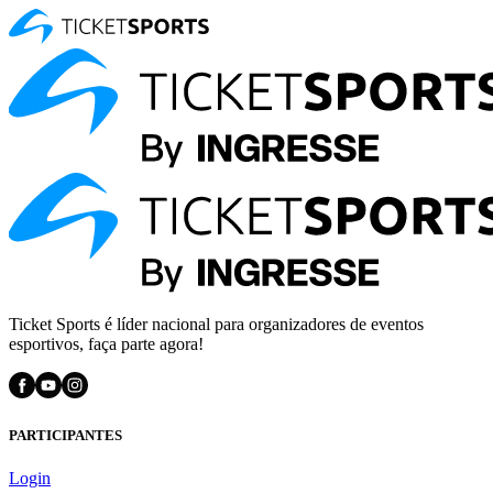
Ticket Sports é líder nacional para organizadores de eventos
esportivos, faça parte agora!
PARTICIPANTES
Login