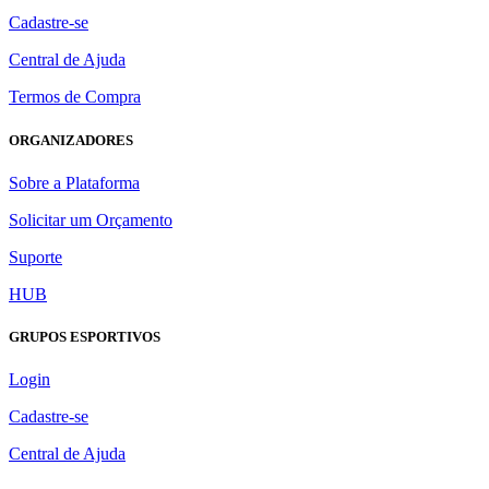
Cadastre-se
Central de Ajuda
Termos de Compra
ORGANIZADORES
Sobre a Plataforma
Solicitar um Orçamento
Suporte
HUB
GRUPOS ESPORTIVOS
Login
Cadastre-se
Central de Ajuda