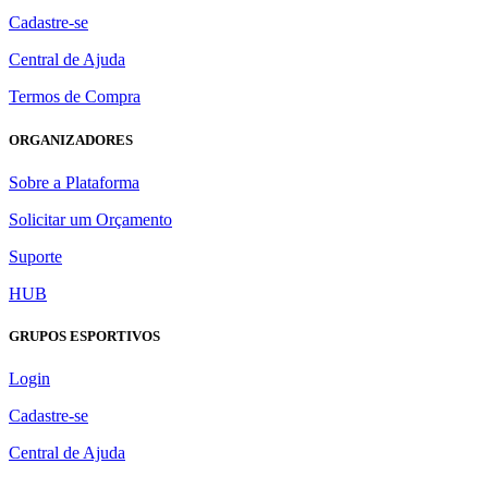
Cadastre-se
Central de Ajuda
Termos de Compra
ORGANIZADORES
Sobre a Plataforma
Solicitar um Orçamento
Suporte
HUB
GRUPOS ESPORTIVOS
Login
Cadastre-se
Central de Ajuda