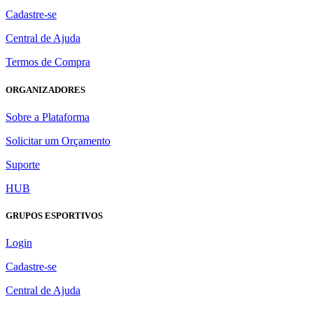
Cadastre-se
Central de Ajuda
Termos de Compra
ORGANIZADORES
Sobre a Plataforma
Solicitar um Orçamento
Suporte
HUB
GRUPOS ESPORTIVOS
Login
Cadastre-se
Central de Ajuda