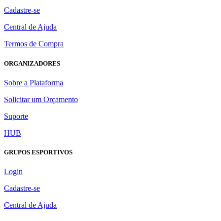
Cadastre-se
Central de Ajuda
Termos de Compra
ORGANIZADORES
Sobre a Plataforma
Solicitar um Orçamento
Suporte
HUB
GRUPOS ESPORTIVOS
Login
Cadastre-se
Central de Ajuda