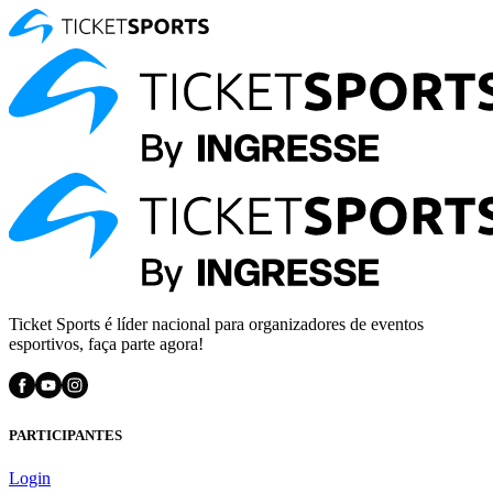
Ticket Sports é líder nacional para organizadores de eventos
esportivos, faça parte agora!
PARTICIPANTES
Login