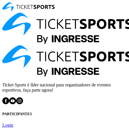
Ticket Sports é líder nacional para organizadores de eventos
esportivos, faça parte agora!
PARTICIPANTES
Login