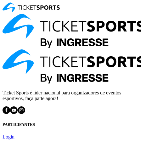
Ticket Sports é líder nacional para organizadores de eventos
esportivos, faça parte agora!
PARTICIPANTES
Login