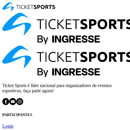
Ticket Sports é líder nacional para organizadores de eventos
esportivos, faça parte agora!
PARTICIPANTES
Login