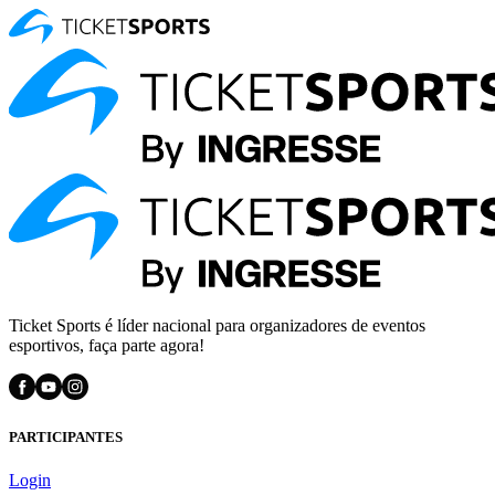
Ticket Sports é líder nacional para organizadores de eventos
esportivos, faça parte agora!
PARTICIPANTES
Login