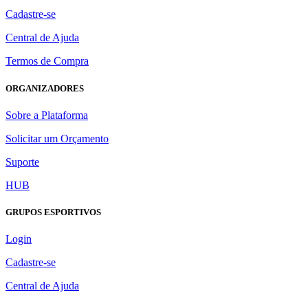
Cadastre-se
Central de Ajuda
Termos de Compra
ORGANIZADORES
Sobre a Plataforma
Solicitar um Orçamento
Suporte
HUB
GRUPOS ESPORTIVOS
Login
Cadastre-se
Central de Ajuda