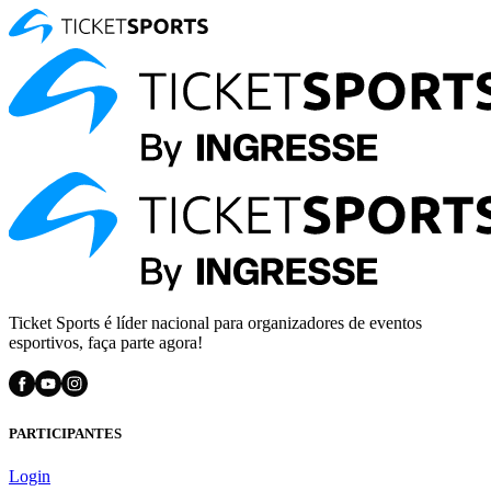
Ticket Sports é líder nacional para organizadores de eventos
esportivos, faça parte agora!
PARTICIPANTES
Login