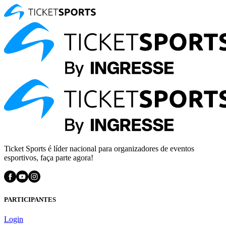
Ticket Sports é líder nacional para organizadores de eventos
esportivos, faça parte agora!
PARTICIPANTES
Login