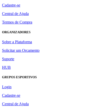
Cadastre-se
Central de Ajuda
Termos de Compra
ORGANIZADORES
Sobre a Plataforma
Solicitar um Orçamento
Suporte
HUB
GRUPOS ESPORTIVOS
Login
Cadastre-se
Central de Ajuda