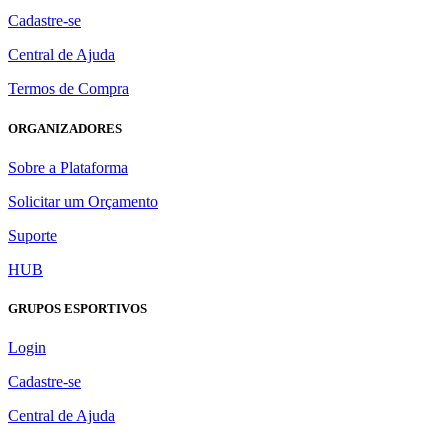
Cadastre-se
Central de Ajuda
Termos de Compra
ORGANIZADORES
Sobre a Plataforma
Solicitar um Orçamento
Suporte
HUB
GRUPOS ESPORTIVOS
Login
Cadastre-se
Central de Ajuda