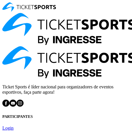
Ticket Sports é líder nacional para organizadores de eventos
esportivos, faça parte agora!
PARTICIPANTES
Login