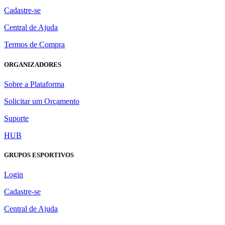
Cadastre-se
Central de Ajuda
Termos de Compra
ORGANIZADORES
Sobre a Plataforma
Solicitar um Orçamento
Suporte
HUB
GRUPOS ESPORTIVOS
Login
Cadastre-se
Central de Ajuda