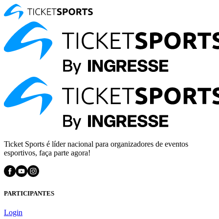
Ticket Sports é líder nacional para organizadores de eventos
esportivos, faça parte agora!
PARTICIPANTES
Login