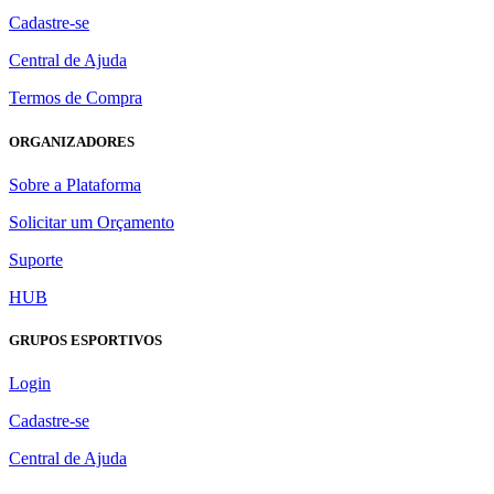
Cadastre-se
Central de Ajuda
Termos de Compra
ORGANIZADORES
Sobre a Plataforma
Solicitar um Orçamento
Suporte
HUB
GRUPOS ESPORTIVOS
Login
Cadastre-se
Central de Ajuda