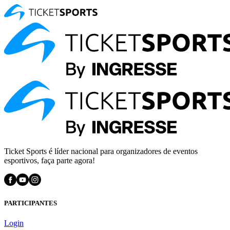
Ticket Sports é líder nacional para organizadores de eventos
esportivos, faça parte agora!
PARTICIPANTES
Login