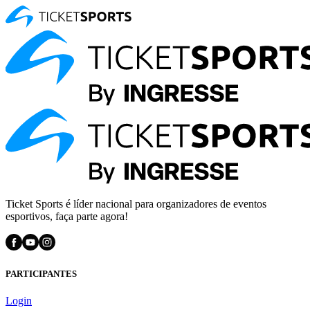
Ticket Sports é líder nacional para organizadores de eventos
esportivos, faça parte agora!
PARTICIPANTES
Login