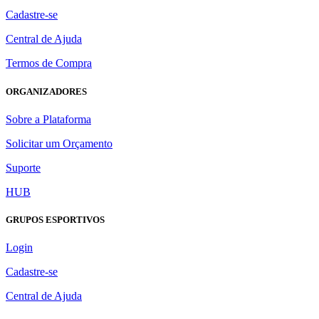
Cadastre-se
Central de Ajuda
Termos de Compra
ORGANIZADORES
Sobre a Plataforma
Solicitar um Orçamento
Suporte
HUB
GRUPOS ESPORTIVOS
Login
Cadastre-se
Central de Ajuda