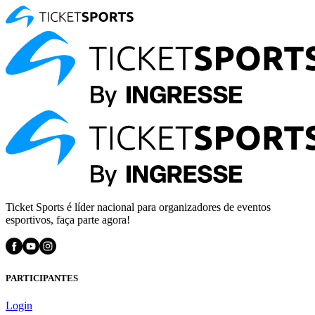
Ticket Sports é líder nacional para organizadores de eventos
esportivos, faça parte agora!
PARTICIPANTES
Login