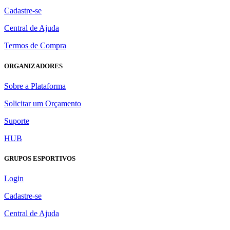
Cadastre-se
Central de Ajuda
Termos de Compra
ORGANIZADORES
Sobre a Plataforma
Solicitar um Orçamento
Suporte
HUB
GRUPOS ESPORTIVOS
Login
Cadastre-se
Central de Ajuda