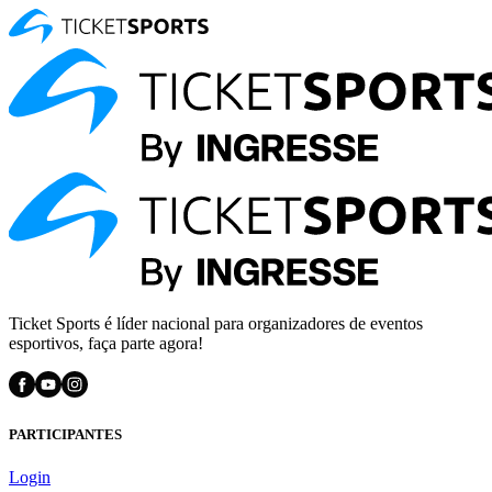
Ticket Sports é líder nacional para organizadores de eventos
esportivos, faça parte agora!
PARTICIPANTES
Login