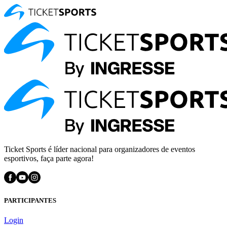
Ticket Sports é líder nacional para organizadores de eventos
esportivos, faça parte agora!
PARTICIPANTES
Login