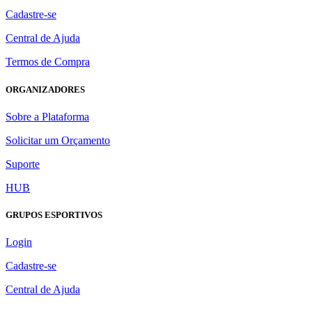
Cadastre-se
Central de Ajuda
Termos de Compra
ORGANIZADORES
Sobre a Plataforma
Solicitar um Orçamento
Suporte
HUB
GRUPOS ESPORTIVOS
Login
Cadastre-se
Central de Ajuda