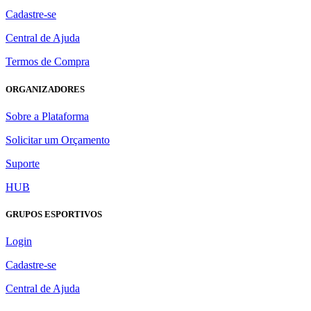
Cadastre-se
Central de Ajuda
Termos de Compra
ORGANIZADORES
Sobre a Plataforma
Solicitar um Orçamento
Suporte
HUB
GRUPOS ESPORTIVOS
Login
Cadastre-se
Central de Ajuda