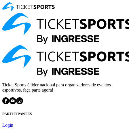
Ticket Sports é líder nacional para organizadores de eventos
esportivos, faça parte agora!
PARTICIPANTES
Login