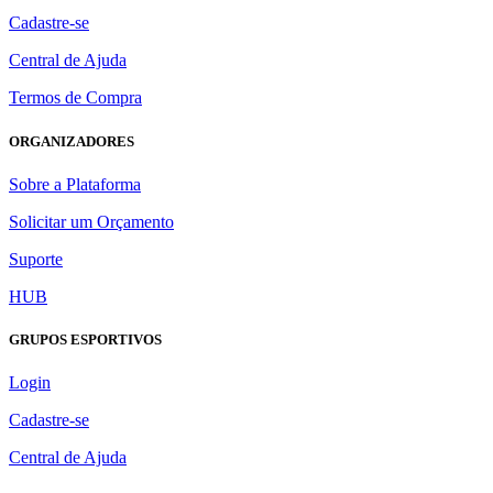
Cadastre-se
Central de Ajuda
Termos de Compra
ORGANIZADORES
Sobre a Plataforma
Solicitar um Orçamento
Suporte
HUB
GRUPOS ESPORTIVOS
Login
Cadastre-se
Central de Ajuda