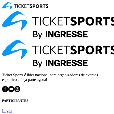
Ticket Sports é líder nacional para organizadores de eventos
esportivos, faça parte agora!
PARTICIPANTES
Login