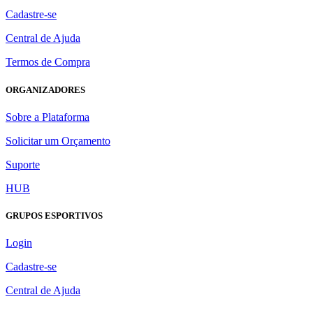
Cadastre-se
Central de Ajuda
Termos de Compra
ORGANIZADORES
Sobre a Plataforma
Solicitar um Orçamento
Suporte
HUB
GRUPOS ESPORTIVOS
Login
Cadastre-se
Central de Ajuda