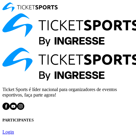
Ticket Sports é líder nacional para organizadores de eventos
esportivos, faça parte agora!
PARTICIPANTES
Login