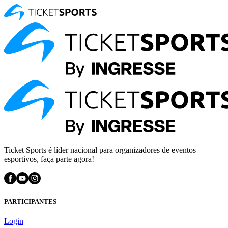
Ticket Sports é líder nacional para organizadores de eventos
esportivos, faça parte agora!
PARTICIPANTES
Login