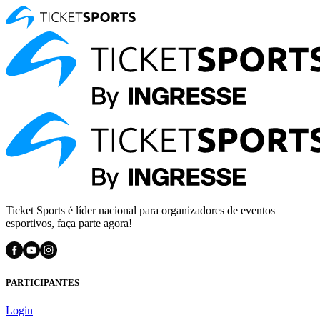
Ticket Sports é líder nacional para organizadores de eventos
esportivos, faça parte agora!
PARTICIPANTES
Login