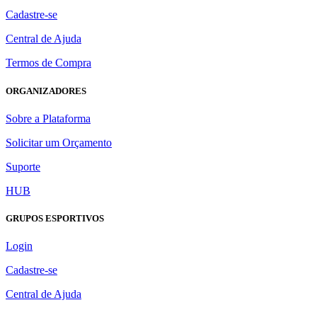
Cadastre-se
Central de Ajuda
Termos de Compra
ORGANIZADORES
Sobre a Plataforma
Solicitar um Orçamento
Suporte
HUB
GRUPOS ESPORTIVOS
Login
Cadastre-se
Central de Ajuda