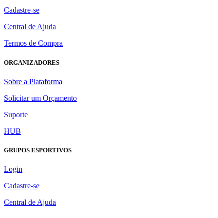
Cadastre-se
Central de Ajuda
Termos de Compra
ORGANIZADORES
Sobre a Plataforma
Solicitar um Orçamento
Suporte
HUB
GRUPOS ESPORTIVOS
Login
Cadastre-se
Central de Ajuda