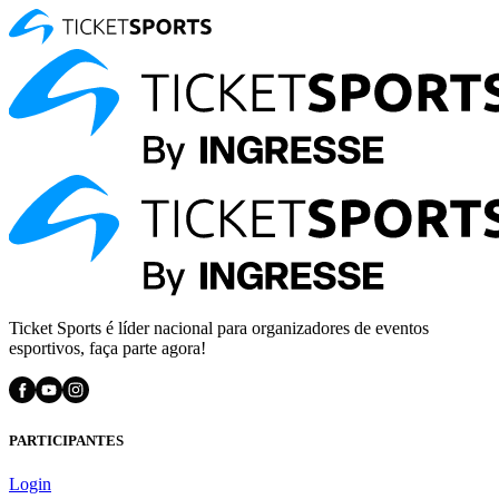
Ticket Sports é líder nacional para organizadores de eventos
esportivos, faça parte agora!
PARTICIPANTES
Login