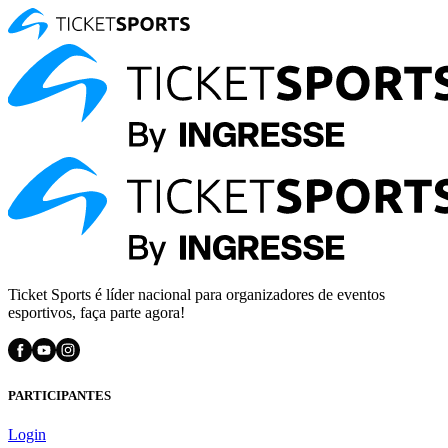
Ticket Sports é líder nacional para organizadores de eventos
esportivos, faça parte agora!
PARTICIPANTES
Login