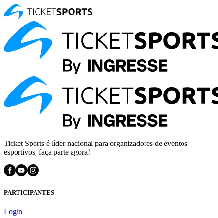
Ticket Sports é líder nacional para organizadores de eventos
esportivos, faça parte agora!
PARTICIPANTES
Login