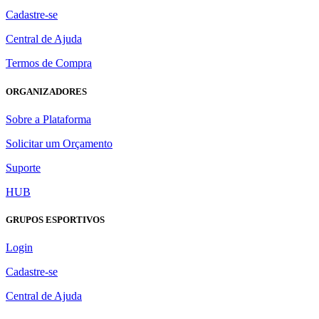
Cadastre-se
Central de Ajuda
Termos de Compra
ORGANIZADORES
Sobre a Plataforma
Solicitar um Orçamento
Suporte
HUB
GRUPOS ESPORTIVOS
Login
Cadastre-se
Central de Ajuda