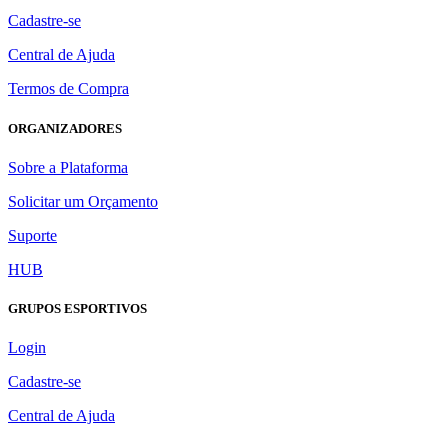
Cadastre-se
Central de Ajuda
Termos de Compra
ORGANIZADORES
Sobre a Plataforma
Solicitar um Orçamento
Suporte
HUB
GRUPOS ESPORTIVOS
Login
Cadastre-se
Central de Ajuda