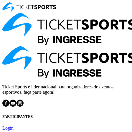
Ticket Sports é líder nacional para organizadores de eventos
esportivos, faça parte agora!
PARTICIPANTES
Login