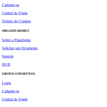
Cadastre-se
Central de Ajuda
Termos de Compra
ORGANIZADORES
Sobre a Plataforma
Solicitar um Orçamento
Suporte
HUB
GRUPOS ESPORTIVOS
Login
Cadastre-se
Central de Ajuda