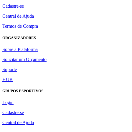
Cadastre-se
Central de Ajuda
Termos de Compra
ORGANIZADORES
Sobre a Plataforma
Solicitar um Orçamento
Suporte
HUB
GRUPOS ESPORTIVOS
Login
Cadastre-se
Central de Ajuda