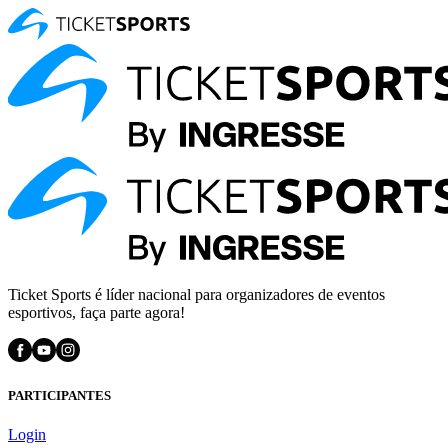
Ticket Sports é líder nacional para organizadores de eventos
esportivos, faça parte agora!
PARTICIPANTES
Login