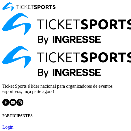
Ticket Sports é líder nacional para organizadores de eventos
esportivos, faça parte agora!
PARTICIPANTES
Login