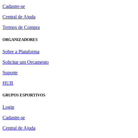
Cadastre-se
Central de Ajuda
Termos de Compra
ORGANIZADORES
Sobre a Plataforma
Solicitar um Orçamento
Suporte
HUB
GRUPOS ESPORTIVOS
Login
Cadastre-se
Central de Ajuda