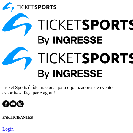
Ticket Sports é líder nacional para organizadores de eventos
esportivos, faça parte agora!
PARTICIPANTES
Login